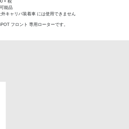
00 + 税
 共用可能品
パ, 社外キャリパ装着車 には使用できません
 4POT フロント 専用ローターです。