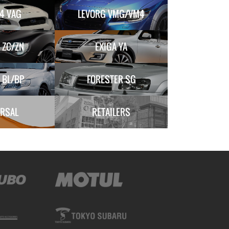
4 VAG
LEVORG VMG/VM4
 ZC/ZN
EXIGA YA
 BL/BP
FORESTER SG
ERSAL
RETAILERS