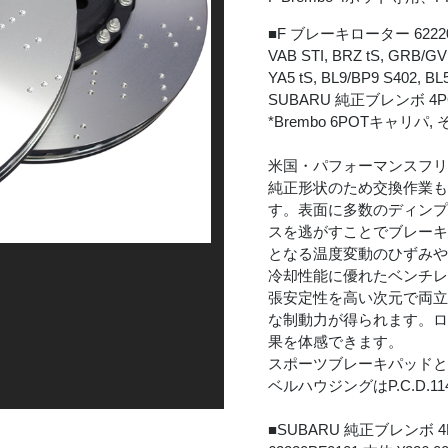
■F ブレーキローター 62220
VAB STI, BRZ tS, GRB/G
YA5 tS, BL9/BP9 S402, BL
SUBARU 純正ブレンボ 4
*Brembo 6POTキャ
米国・パフォーマンスフ
純正形状のため交換作業も
す。表面に多数のディンプ
スを逃がすことでブレー
となる温度変動のひずみ
冷却性能に優れたベンチレ
張安定性を高い次元で両
な制動力が得られます。
果を体感できます。
スポーツブレーキパッド
ベルハウジングはP.C.D.114
■SUBARU 純正ブレンボ 4