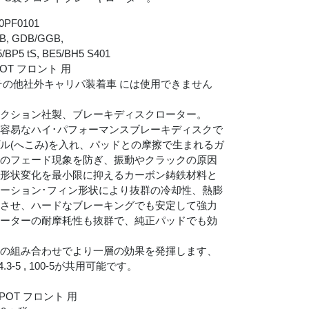
PF0101
VB, GDB/GGB,
5/BP5 tS, BE5/BH5 S401
POT フロント 用
リパ, その他社外キャリパ装着車 には使用できません
リクション社製、ブレーキディスクローター。
容易なハイ･パフォーマンスブレーキディスクで
ル(へこみ)を入れ、パッドとの摩擦で生まれるガ
キのフェード現象を防ぎ、振動やクラックの原因
や形状変化を最小限に抑えるカーボン鋳鉄材料と
ーション･フィン形状により抜群の冷却性、熱膨
立させ、ハードなブレーキングでも安定して強力
ローターの耐摩耗性も抜群で、純正パッドでも効
との組み合わせでより一層の効果を発揮します、
.3-5 , 100-5が共用可能です。
POT フロント 用