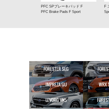
PFC SPブレーキパッド F
F
PFC Brake Pads F Sport
Sp
FORESTER SLG
FORES
IMPREZA GU
WRX 
LEVORG VN5
FORES