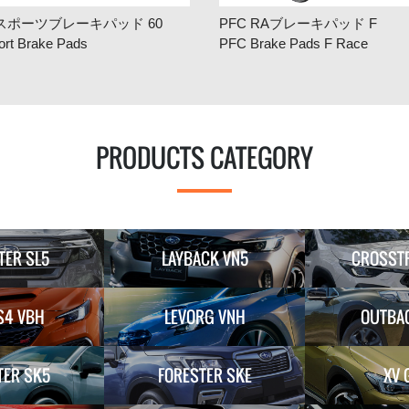
 スポーツブレーキパッド 60
PFC RAブレーキパッド F
ort Brake Pads
PFC Brake Pads F Race
PRODUCTS CATEGORY
TER SL5
LAYBACK VN5
CROSST
S4 VBH
LEVORG VNH
OUTBA
TER SK5
FORESTER SKE
XV 