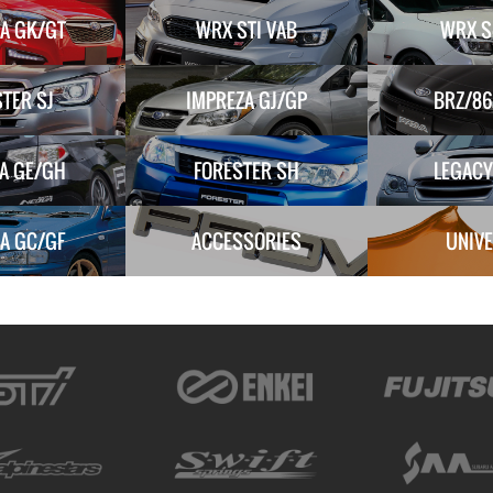
A GK/GT
WRX STI VAB
WRX S
TER SJ
IMPREZA GJ/GP
BRZ/86
A GE/GH
FORESTER SH
LEGACY
A GC/GF
ACCESSORIES
UNIV