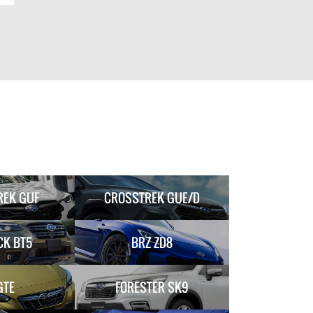
REK GUF
CROSSTREK GUE/D
CK BT5
BRZ ZD8
GTE
FORESTER SK9