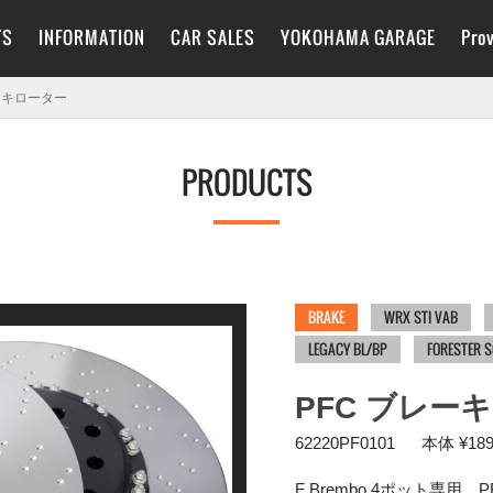
TS
INFORMATION
CAR SALES
YOKOHAMA GARAGE
Pro
FORESTER SLG
TOPICS
SALE
FORESTER SL5
PRODUCTS
CHARGE
FAQ
FAIR SCHEDULE
LAYBACK VN5
Instagram
P
ーキローター
IMPREZA GU
WRX S4 VBH
LEVORG VNH
PRODUCTS
LEVORG VN5
FORESTER SK5
FORESTER SKE
XV GT7/GT3
IMPREZA GK/GT
WRX STI VAB
XV GPE/GP7
FORESTER SJ
IMPREZA GJ/GP
IMPREZA GR/GV
IMPREZA GE/GH
FORESTER SH
BRAKE
WRX STI VAB
LEGACY BL/BP
FORESTER 
IMPREZA GD/GG
IMPREZA GC/GF
ACCESSORIES
PFC ブレー
62220PF0101
本体 ¥189
F Brembo 4ポット専