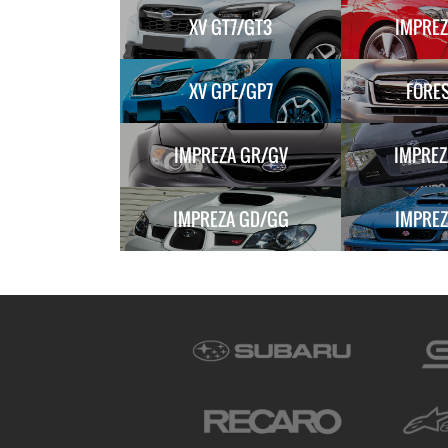
XV GT7/GT3
IMPREZ
XV GPE/GP7
FORES
IMPREZA GR/GV
IMPREZ
IMPREZA GD/GG
IMPREZ