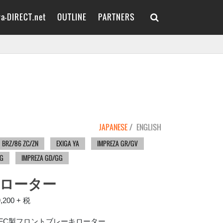
va-DIRECT.net
OUTLINE
PARTNERS

ROSHOPS
X Twitter
CROSSTREK GUF
PHOTO GAGRAGE
RETAILERS
CAMPAIGN
CROSSTREK GUE/D
CONTACT
OUTBACK BT5
BRZ ZD8
XV GTE
FORESTER SK9
WRX S4 VAG
LEVORG VMG/VM4
BRZ/86 ZC/ZN
EXIGA YA
JAPANESE
ENGLISH
LEGACY BL/BP
FORESTER SG
BRZ/86 ZC/ZN
EXIGA YA
IMPREZA GR/GV
SG
IMPREZA GD/GG
UNIVERSAL
RETAILERS
キローター
,200 + 税
用、PFC製フロントブレーキローター。