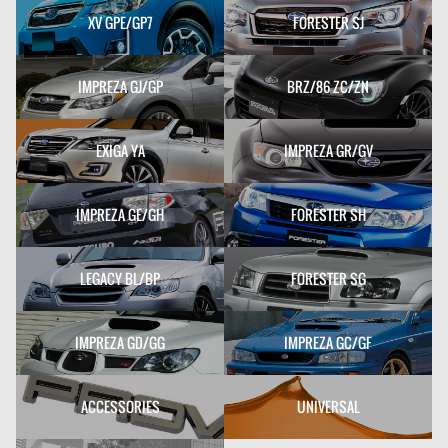
XV GPE/GP7
FORESTER SJ
IMPREZA GJ/GP
BRZ/86 ZC/ZN
EXIGA YA
IMPREZA GR/GV
IMPREZA GE/GH
FORESTER SH
LEGACY BL/BP
FORESTER SG
IMPREZA GD/GG
IMPREZA GC/GF
ACCESSORIES
UNIVERSAL