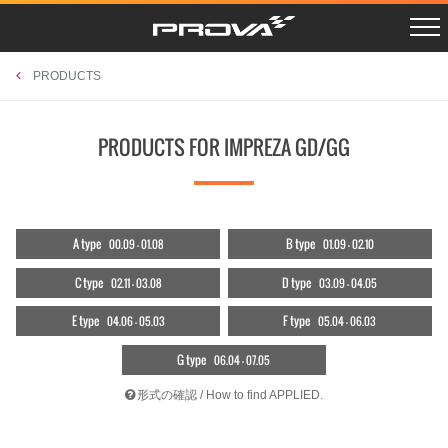
R SCHEDULE
LAYBACK VN5
Instagram
PROSHOPS
X Twitter
CROSSTREK GUF
PHOTO GAGRAGE
RETAILERS
CAMPAIGN
CROSSTREK GUE/D
CONTACT
PRODUCTS
LEVORG VNH
OUTBACK BT5
BRZ ZD8
PRODUCTS FOR IMPREZA GD/GG
FORESTER SKE
XV GTE
FORESTER SK9
WRX STI VAB
WRX S4 VAG
LEVORG VMG/VM4
IMPREZA GJ/GP
BRZ/86 ZC/ZN
EXIGA YA
A type
B type
00.09 - 01.08
01.09 - 02.10
FORESTER SH
LEGACY BL/BP
FORESTER SG
C type
D type
02.11 - 03.08
03.09 - 04.05
ACCESSORIES
UNIVERSAL
RETAILERS
E type
F type
04.06 - 05.03
05.04 - 06.03
G type
06.04 - 07.05
形式の確認 / How to find APPLIED.