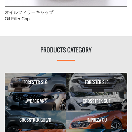
オイルフィラーキャップ
Oil Filler Cap
PRODUCTS CATEGORY
FORESTER SLG
FORESTER SL5
LAYBACK VN5
CROSSTREK GUF
CROSSTREK GUE/D
IMPREZA GU