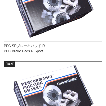
PFC SPブレーキパッド R
PFC Brake Pads R Sport
BRAKE