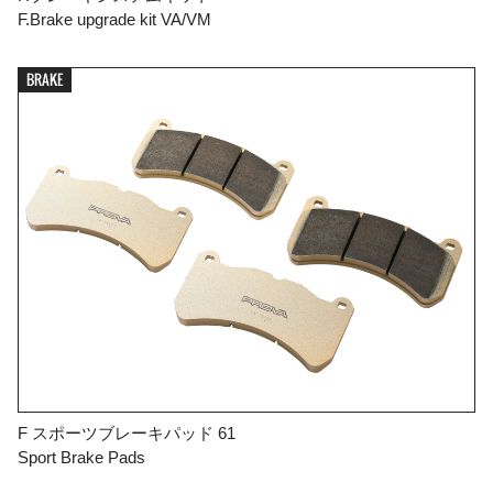
F.Brake upgrade kit VA/VM
BRAKE

FIND YOUR VEHICLE DETAIL
F スポーツブレーキパッド 61
Sport Brake Pads