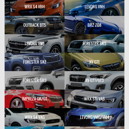
WRX S4 VBH
LEVORG VNH
OUTBACK BT5
BRZ ZD8
LEVORG VN5
FORESTER SK5
FORESTER SKE
XV GTE
FORESTER SK9
XV GT7/GT3
IMPREZA GK/GT
WRX STI VAB
WRX S4 VAG
LEVORG VMG/VM4