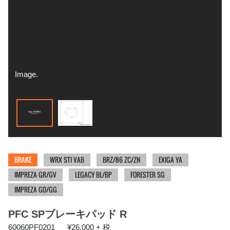
Image.
BRAKE
WRX STI VAB
BRZ/86 ZC/ZN
EXIGA YA
IMPREZA GR/GV
LEGACY BL/BP
FORESTER SG
IMPREZA GD/GG
PFC SPブレーキパッド R
60060PF0201
¥26,000 + 税