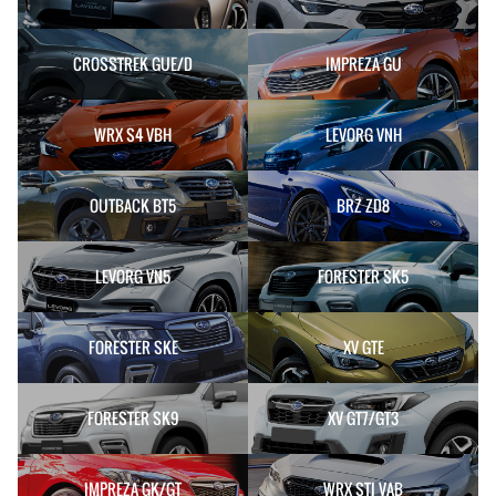
CROSSTREK GUE/D
IMPREZA GU
WRX S4 VBH
LEVORG VNH
OUTBACK BT5
BRZ ZD8
LEVORG VN5
FORESTER SK5
FORESTER SKE
XV GTE
FORESTER SK9
XV GT7/GT3
IMPREZA GK/GT
WRX STI VAB