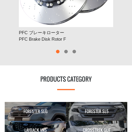
PFC ブレーキローター
PF
PFC Brake Disk Rotor F
PFC 
PRODUCTS CATEGORY
FORESTER SLG
FORESTER SL5
LAYBACK VN5
CROSSTREK GUF