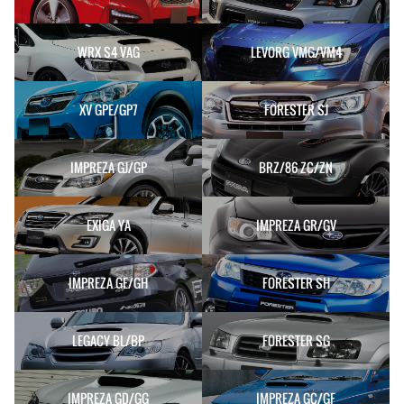
WRX S4 VAG
LEVORG VMG/VM4
XV GPE/GP7
FORESTER SJ
IMPREZA GJ/GP
BRZ/86 ZC/ZN
EXIGA YA
IMPREZA GR/GV
IMPREZA GE/GH
FORESTER SH
LEGACY BL/BP
FORESTER SG
IMPREZA GD/GG
IMPREZA GC/GF