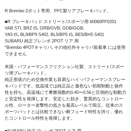
R Brembo 2ポット専用、PFC製リアブレーキパッド。
■R ブレーキパッド ストリート/スポーツ用 60060PF0201
VAB STI, BRZ tS, GRB/GVB, GDB/GGB,
YA5 tS, BL9/BP9 S402, BL5/BP5 tS, BE5/BH5 S401
SUBARU 純正ブレンボ 2POT リア 用
*Brembo 4POTキャリパ, その他社外キャリパ装着車 には使用
できません
米国・パフォーマンスフリクション社製、ストリート/スポー
ツ用ブレーキパッド。
純正形状のため交換作業も容易なハイ･パフォーマンスブレー
キパッドです。低温域では純正品と遜色ない初期制動と操作
性を持ち、高温域にて摩擦係数約0.45〜0.56と圧倒的な制動力
と安定性を発揮します。安定した効き、驚異的なコントロー
ル性、ローター攻撃性の低さを最高レベルで両立。従来のス
ポーツパッドとは比較できない耐フェード特性を誇り、優れ
たコントロール特性を発揮します。
■SUBARU 純正ブレンボ 2POT リア 用