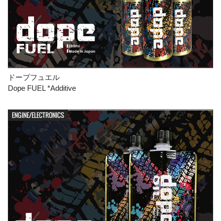
ドープフュエル
Dope FUEL *Additive
ENGINE/ELECTRONICS