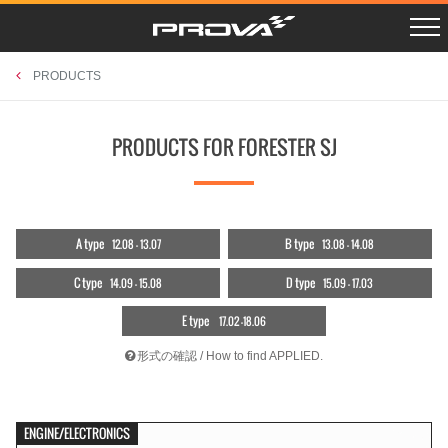
R SCHEDULE
LAYBACK VN5
Instagram
PROSHOPS
X Twitter
CROSSTREK GUF
PHOTO GAGRAGE
RETAILERS
CAMPAIGN
CROSSTREK GUE/D
CONTACT
PRODUCTS
LEVORG VNH
OUTBACK BT5
BRZ ZD8
PRODUCTS FOR FORESTER SJ
FORESTER SKE
XV GTE
FORESTER SK9
WRX STI VAB
WRX S4 VAG
LEVORG VMG/VM4
IMPREZA GJ/GP
BRZ/86 ZC/ZN
EXIGA YA
A type
B type
12.08 - 13.07
13.08 - 14.08
FORESTER SH
LEGACY BL/BP
FORESTER SG
C type
D type
14.09 - 15.08
15.09 - 17.03
ACCESSORIES
UNIVERSAL
RETAILERS
E type
17.02 -18.06
形式の確認 / How to find APPLIED.
ENGINE/ELECTRONICS