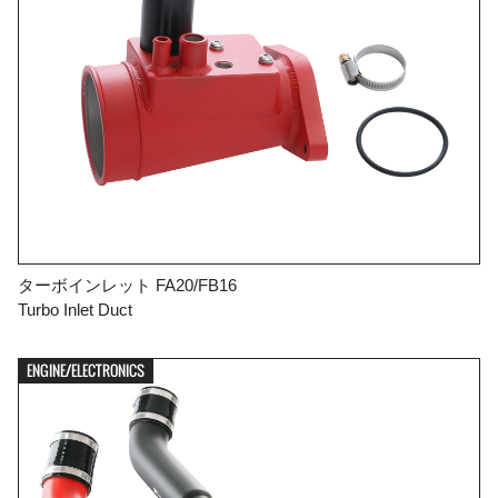
ターボインレット FA20/FB16
Turbo Inlet Duct
ENGINE/ELECTRONICS