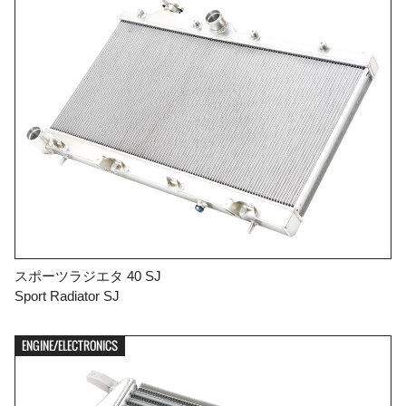

スポーツラジエタ 40 SJ
FIND YOUR VEHICLE DETAIL
Sport Radiator SJ
ENGINE/ELECTRONICS