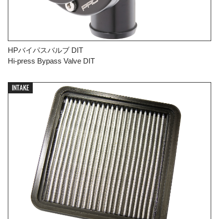
HPバイパスバルブ DIT
Hi-press Bypass Valve DIT
INTAKE