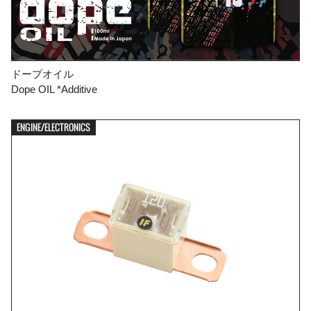
ドープオイル
Dope OIL *Additive
ENGINE/ELECTRONICS