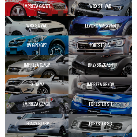
IMPREZA GK/GT
WRX STI VAB
WRX S4 VAG
LEVORG VMG/VM4
XV GPE/GP7
FORESTER SJ
IMPREZA GJ/GP
BRZ/86 ZC/ZN
EXIGA YA
IMPREZA GR/GV
IMPREZA GE/GH
FORESTER SH
LEGACY BL/BP
FORESTER SG