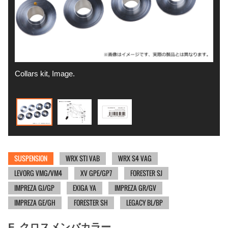
Collars kit, Image.
Fitt
SUSPENSION
WRX STI VAB
WRX S4 VAG
LEVORG VMG/VM4
XV GPE/GP7
FORESTER SJ
IMPREZA GJ/GP
EXIGA YA
IMPREZA GR/GV
IMPREZA GE/GH
FORESTER SH
LEGACY BL/BP
F. クロスメンバカラー