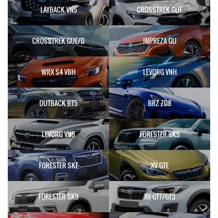
LAYBACK VN5
CROSSTREK GUF
CROSSTREK GUE/D
IMPREZA GU
WRX S4 VBH
LEVORG VNH
OUTBACK BT5
BRZ ZD8
LEVORG VN5
FORESTER SK5
FORESTER SKE
XV GTE
FORESTER SK9
XV GT7/GT3