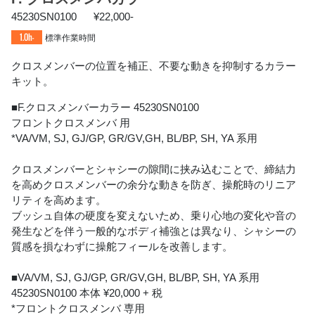
45230SN0100
¥22,000-
1.0h-
標準作業時間
クロスメンバーの位置を補正、不要な動きを抑制するカラー
キット。
■F.クロスメンバーカラー 45230SN0100
フロントクロスメンバ 用
*VA/VM, SJ, GJ/GP, GR/GV,GH, BL/BP, SH, YA 系用
クロスメンバーとシャシーの隙間に挟み込むことで、締結力
を高めクロスメンバーの余分な動きを防ぎ、操舵時のリニア
リティを高めます。
ブッシュ自体の硬度を変えないため、乗り心地の変化や音の
発生などを伴う一般的なボディ補強とは異なり、シャシーの
質感を損なわずに操舵フィールを改善します。
■VA/VM, SJ, GJ/GP, GR/GV,GH, BL/BP, SH, YA 系用
45230SN0100 本体 ¥20,000 + 税
*フロントクロスメンバ 専用