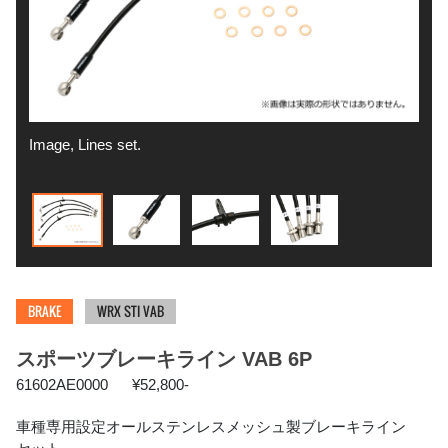
Image, Lines set.
Ima
BRAKE
WRX STI VAB
スポーツブレーキライン VAB 6P
61602AE0000
¥52,800-
車種専用設定オールステンレスメッシュ製ブレーキライン