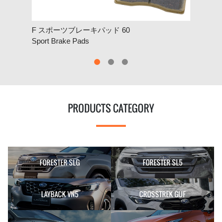
F スポーツブレーキパッド 60
R 
Sport Brake Pads
Spor
PRODUCTS CATEGORY
FORESTER SLG
FORESTER SL5
LAYBACK VN5
CROSSTREK GUF