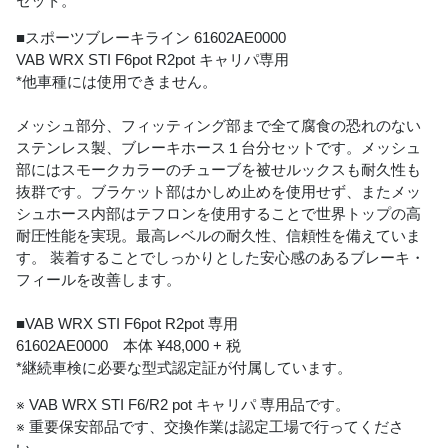
セット。
■スポーツブレーキライン 61602AE0000
VAB WRX STI F6pot R2pot キャリパ専用
*他車種には使用できません。
メッシュ部分、フィッティング部まで全て腐食の恐れのない
ステンレス製、ブレーキホース１台分セットです。メッシュ
部にはスモークカラーのチューブを被せルックスも耐久性も
抜群です。ブラケット部はかしめ止めを使用せず、またメッ
シュホース内部はテフロンを使用することで世界トップの高
耐圧性能を実現。最高レベルの耐久性、信頼性を備えていま
す。 装着することでしっかりとした安心感のあるブレーキ・
フィールを改善します。
■VAB WRX STI F6pot R2pot 専用
61602AE0000 本体 ¥48,000 + 税
*継続車検に必要な型式認定証が付属しています。
※ VAB WRX STI F6/R2 pot キャリパ 専用品です。
※ 重要保安部品です、交換作業は認定工場で行ってくださ