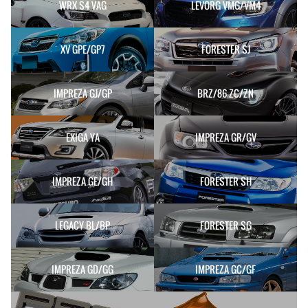
WRX S4 VAG
LEVORG VMG/VM4
XV GPE/GP7
FORESTER SJ
IMPREZA GJ/GP
BRZ/86 ZC/ZN
EXIGA YA
IMPREZA GR/GV
IMPREZA GE/GH
FORESTER SH
LEGACY BL/BP
FORESTER SG
IMPREZA GD/GG
IMPREZA GC/GF