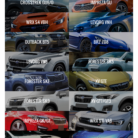
CROSSTREK GUE/D
IMPREZA GU
WRX S4 VBH
LEVORG VNH
OUTBACK BT5
BRZ ZD8
LEVORG VN5
FORESTER SK5
FORESTER SKE
XV GTE
FORESTER SK9
XV GT7/GT3
IMPREZA GK/GT
WRX STI VAB