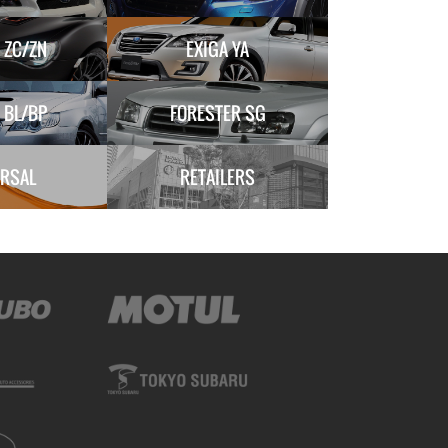
 ZC/ZN
EXIGA YA
 BL/BP
FORESTER SG
ERSAL
RETAILERS