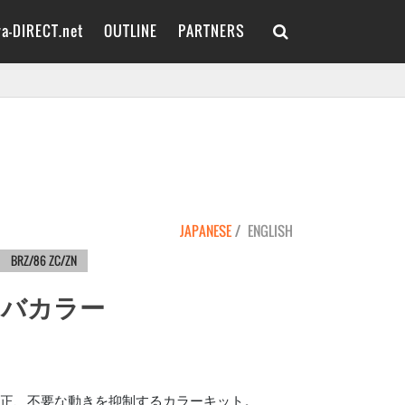
va-DIRECT.net
OUTLINE
PARTNERS

ROSHOPS
X Twitter
CROSSTREK GUF
PHOTO GAGRAGE
RETAILERS
CAMPAIGN
CROSSTREK GUE/D
CONTACT
OUTBACK BT5
BRZ ZD8
XV GTE
FORESTER SK9
WRX S4 VAG
LEVORG VMG/VM4
BRZ/86 ZC/ZN
EXIGA YA
JAPANESE
ENGLISH
LEGACY BL/BP
FORESTER SG
BRZ/86 ZC/ZN
UNIVERSAL
RETAILERS
ンバカラー
補正、不要な動きを抑制するカラーキット。