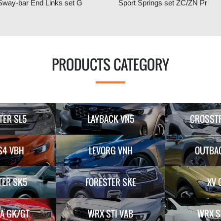
Sway-bar End Links set G
Sport Springs set ZC/ZN Pr
PRODUCTS CATEGORY
TER SL5
LAYBACK VN5
CROSST
S4 VBH
LEVORG VNH
OUTBA
TER SK5
FORESTER SKE
XV 
A GK/GT
WRX STI VAB
WRX S