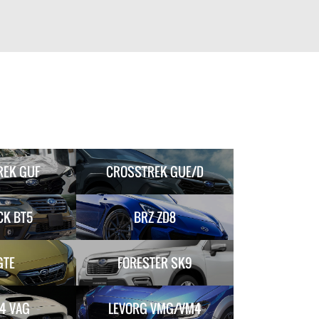
REK GUF
CROSSTREK GUE/D
CK BT5
BRZ ZD8
GTE
FORESTER SK9
4 VAG
LEVORG VMG/VM4