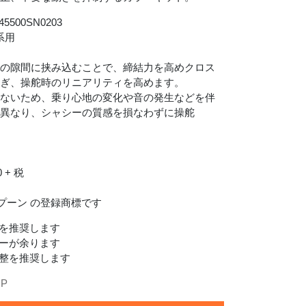
500SN0203
系用
ーの隙間に挟み込むことで、締結力を高めクロス
防ぎ、操舵時のリニアリティを高めます。
えないため、乗り心地の変化や音の発生などを伴
は異なり、シャシーの質感を損なわずに操舵
0 + 税
Collars kit, Image.
スプーン の登録商標です
クを推奨します
ラーが余ります
調整を推奨します
JP