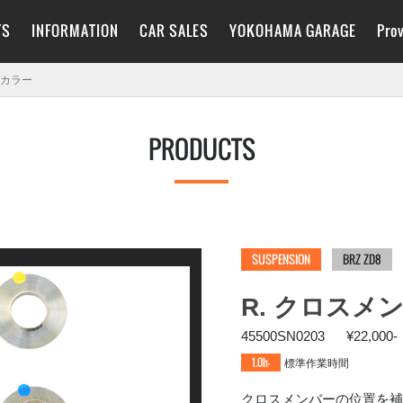
TS
INFORMATION
CAR SALES
YOKOHAMA GARAGE
Pro
FORESTER SLG
TOPICS
SALE
FORESTER SL5
PRODUCTS
CHARGE
FAQ
FAIR SCHEDULE
LAYBACK VN5
Instagram
P
バカラー
IMPREZA GU
WRX S4 VBH
LEVORG VNH
PRODUCTS
LEVORG VN5
FORESTER SK5
FORESTER SKE
XV GT7/GT3
IMPREZA GK/GT
WRX STI VAB
XV GPE/GP7
FORESTER SJ
IMPREZA GJ/GP
IMPREZA GR/GV
IMPREZA GE/GH
FORESTER SH
SUSPENSION
BRZ ZD8
IMPREZA GD/GG
IMPREZA GC/GF
ACCESSORIES
R. クロスメ
45500SN0203
¥22,000-
1.0h-
標準作業時間
クロスメンバーの位置を