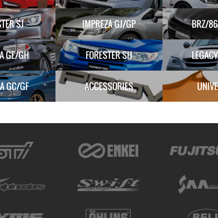
TER SJ
IMPREZA GJ/GP
BRZ/86
A GE/GH
FORESTER SH
LEGACY
A GC/GF
ACCESSORIES
UNIV