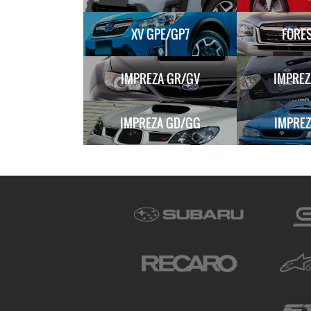
XV GPE/GP7
FORES
IMPREZA GR/GV
IMPREZ
IMPREZA GD/GG
IMPREZ