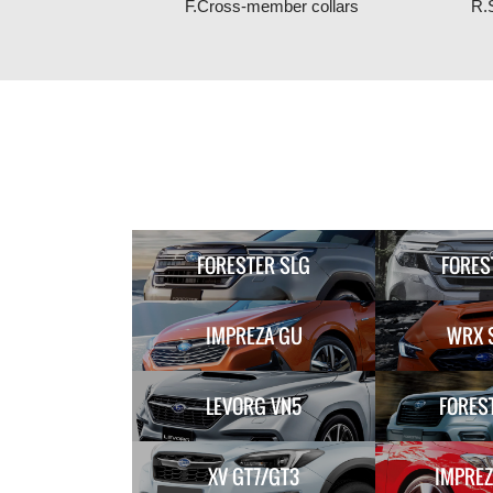
F.Cross-member collars
R.
FORESTER SLG
FORES
IMPREZA GU
WRX 
LEVORG VN5
FORES
XV GT7/GT3
IMPREZ