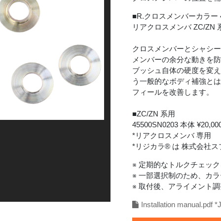
■R.クロスメンバーカラー 45
リアクロスメンバ ZC/ZN 
クロスメンバーとシャシ
メンバーの余分な動きを
ブッシュ自体の硬度を変
う一般的なボディ補強と
フィールを改善します。
■ZC/ZN 系用
45500SN0203 本体 ¥20,00
Fitting, Image.
*リアクロスメンバ 専用
*リジカラ® は 株式会社
※ 定期的なトルクチェッ
※ 一部選択制のため、カ
※ 取付後、アライメント
Installation manual.pdf *