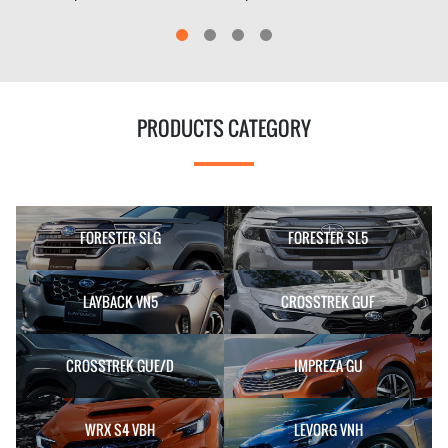
PRODUCTS CATEGORY
FORESTER SLG
FORESTER SL5
LAYBACK VN5
CROSSTREK GUF
CROSSTREK GUE/D
IMPREZA GU
WRX S4 VBH
LEVORG VNH