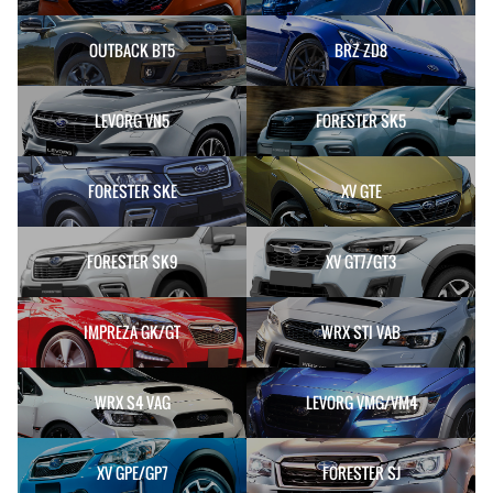
OUTBACK BT5
BRZ ZD8
LEVORG VN5
FORESTER SK5
FORESTER SKE
XV GTE
FORESTER SK9
XV GT7/GT3
IMPREZA GK/GT
WRX STI VAB
WRX S4 VAG
LEVORG VMG/VM4
XV GPE/GP7
FORESTER SJ