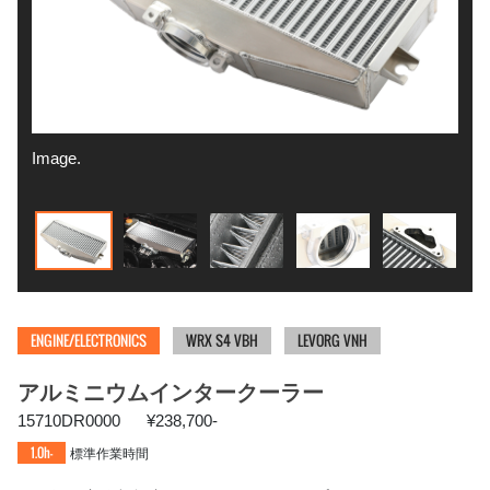
Image.
FA2
ENGINE/ELECTRONICS
WRX S4 VBH
LEVORG VNH
アルミニウムインタークーラー
15710DR0000
¥238,700-
1.0h-
標準作業時間