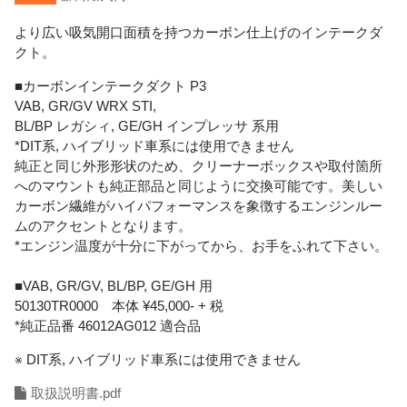
より広い吸気開口面積を持つカーボン仕上げのインテークダ
クト。
■カーボンインテークダクト P3
VAB, GR/GV WRX STI,
BL/BP レガシィ, GE/GH インプレッサ 系用
*DIT系, ハイブリッド車系には使用できません
純正と同じ外形形状のため、クリーナーボックスや取付箇所
へのマウントも純正部品と同じように交換可能です。美しい
カーボン繊維がハイパフォーマンスを象徴するエンジンルー
ムのアクセントとなります。
*エンジン温度が十分に下がってから、お手をふれて下さい。
■VAB, GR/GV, BL/BP, GE/GH 用
50130TR0000 本体 ¥45,000- + 税
*純正品番 46012AG012 適合品
※ DIT系, ハイブリッド車系には使用できません
取扱説明書.pdf