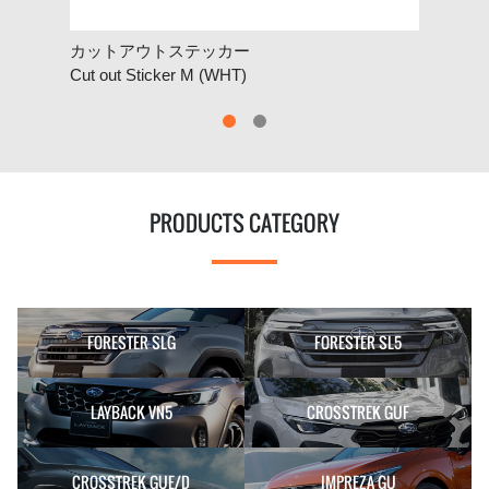
カットアウトステッカー
カッ
Cut out Sticker M (WHT)
Cut 
PRODUCTS CATEGORY
FORESTER SLG
FORESTER SL5
LAYBACK VN5
CROSSTREK GUF
CROSSTREK GUE/D
IMPREZA GU