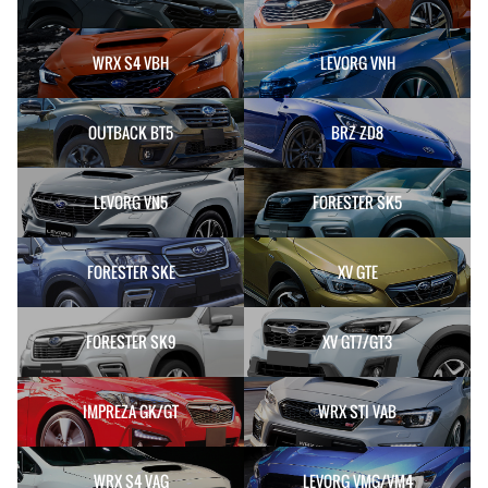
WRX S4 VBH
LEVORG VNH
OUTBACK BT5
BRZ ZD8
LEVORG VN5
FORESTER SK5
FORESTER SKE
XV GTE
FORESTER SK9
XV GT7/GT3
IMPREZA GK/GT
WRX STI VAB
WRX S4 VAG
LEVORG VMG/VM4