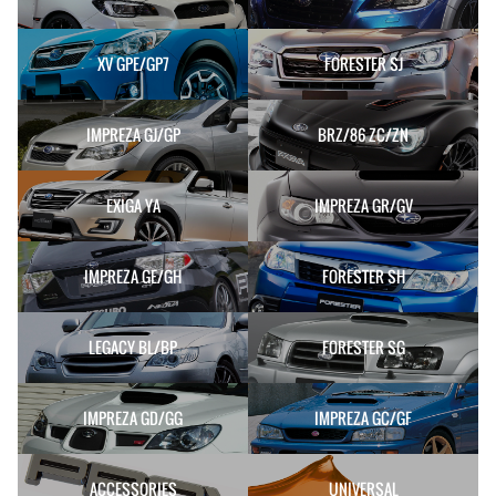
XV GPE/GP7
FORESTER SJ
IMPREZA GJ/GP
BRZ/86 ZC/ZN
EXIGA YA
IMPREZA GR/GV
IMPREZA GE/GH
FORESTER SH
LEGACY BL/BP
FORESTER SG
IMPREZA GD/GG
IMPREZA GC/GF
ACCESSORIES
UNIVERSAL