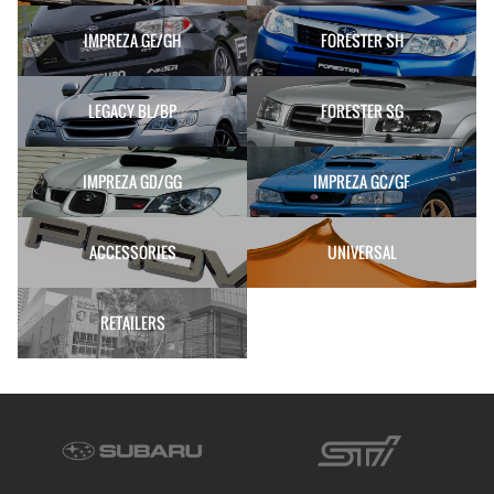
IMPREZA GE/GH
FORESTER SH
LEGACY BL/BP
FORESTER SG
IMPREZA GD/GG
IMPREZA GC/GF
ACCESSORIES
UNIVERSAL
RETAILERS