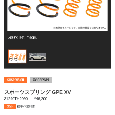
Spring set Image.
GPE
SUSPENSION
XV GPE/GP7
スポーツスプリング GPE XV
31240TH2090
¥46,200-
3.5h-
標準作業時間