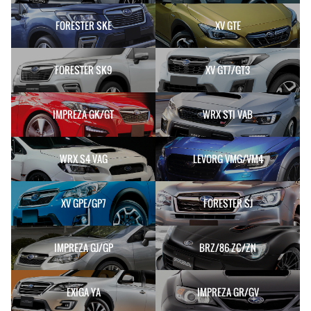
FORESTER SKE
XV GTE
FORESTER SK9
XV GT7/GT3
IMPREZA GK/GT
WRX STI VAB
WRX S4 VAG
LEVORG VMG/VM4
XV GPE/GP7
FORESTER SJ
IMPREZA GJ/GP
BRZ/86 ZC/ZN
EXIGA YA
IMPREZA GR/GV