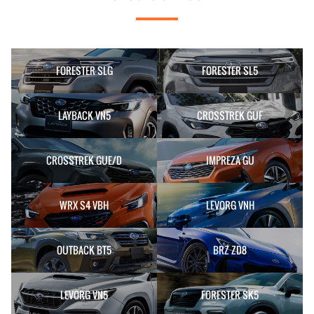
FORESTER SLG
FORESTER SL5
LAYBACK VN5
CROSSTREK GUF
CROSSTREK GUE/D
IMPREZA GU
WRX S4 VBH
LEVORG VNH
OUTBACK BT5
BRZ ZD8
LEVORG VN5
FORESTER SK5