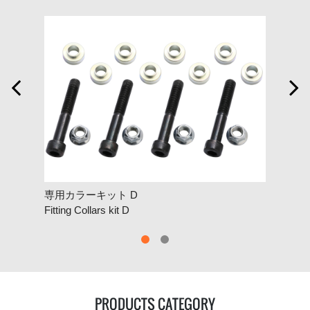


専用カラーキット D
R.
Fitting Collars kit D
R.Sw
PRODUCTS CATEGORY