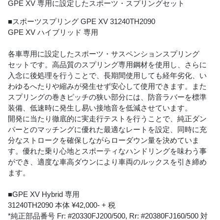
GPE XV 専用に設定したスポーツ・スプリングセット
■スポーツスプリング GPE XV 31240TH2090
GPE XV ハイブリッド 専用
各車専用に設定したスポーツ・サスペンションスプリング
セットです。高品質のスプリング専用鋼材を使用し、さらに
入念に後処理を行うことで、長期間使用しても経年劣化、い
わゆるへたりや縮みが発生せず安心して使用できます。また
スプリングの巻きピッチの狭い部分には、防音ラバーを標準
装備、低速時に発生し易い接地音を低減させています。
開発に当たり徹底的に実走行テストを行うことで、純正ダン
パーとのマッチングに優れた最適なレートを設定、同時に充
分なストロークを確保しながらローダウン量を決めていま
す。優れた乗り心地とスポーティなハンドリングを味わう事
ができ、適度な車高ダウンにより車両のルックスを引き締め
ます。
■GPE XV Hybrid 専用
31240TH2090 本体 ¥42,000- + 税
*純正部品番号 Fr: #20330FJ200/500, Rr: #20380FJ160/500 対