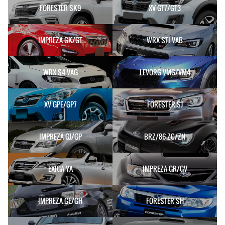
FORESTER SK9
XV GT7/GT3
IMPREZA GK/GT
WRX STI VAB
WRX S4 VAG
LEVORG VMG/VM4
XV GPE/GP7
FORESTER SJ
IMPREZA GJ/GP
BRZ/86 ZC/ZN
EXIGA YA
IMPREZA GR/GV
IMPREZA GE/GH
FORESTER SH