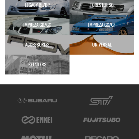
LEGACY BL/BP
FORESTER SG
IMPREZA GD/GG
IMPREZA GC/GF
ACCESSORIES
UNIVERSAL
RETAILERS