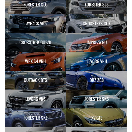
FORESTER SLG
FORESTER SL5
LAYBACK VN5
CROSSTREK GUF
CROSSTREK GUE/D
IMPREZA GU
WRX S4 VBH
LEVORG VNH
OUTBACK BT5
BRZ ZD8
LEVORG VN5
FORESTER SK5
FORESTER SKE
XV GTE