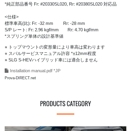
*純正部品番号 Fr: #20330SL020, Rr: #20380SL020 対応品
<仕様>
標準車高(比): Fr: -32 mm Rr: -28 mm
S/P レート: Fr: 2.96 kgf/mm Rr: 4.70 kgf/mm
*スプリング単体の設計基準値
※ トップマウントの変形量により車高は変わります
※ スバルサービスマニュアル許容 *±12mm程度
※ SLG S-HEVハイブリッド車には適合しません
Installation manual.pdf *JP
Prova-DIRECT.net
PRODUCTS CATEGORY