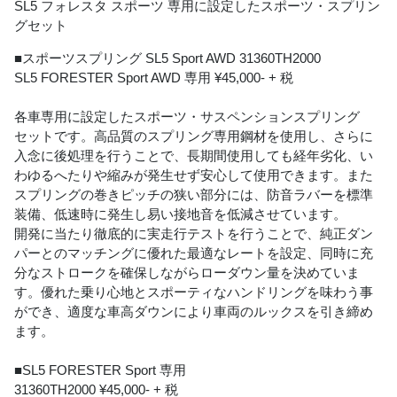
SL5 フォレスタ スポーツ 専用に設定したスポーツ・スプリン
グセット
■スポーツスプリング SL5 Sport AWD 31360TH2000
SL5 FORESTER Sport AWD 専用 ¥45,000- + 税
各車専用に設定したスポーツ・サスペンションスプリング
セットです。高品質のスプリング専用鋼材を使用し、さらに
入念に後処理を行うことで、長期間使用しても経年劣化、い
わゆるへたりや縮みが発生せず安心して使用できます。また
スプリングの巻きピッチの狭い部分には、防音ラバーを標準
装備、低速時に発生し易い接地音を低減させています。
開発に当たり徹底的に実走行テストを行うことで、純正ダン
パーとのマッチングに優れた最適なレートを設定、同時に充
分なストロークを確保しながらローダウン量を決めていま
す。優れた乗り心地とスポーティなハンドリングを味わう事
ができ、適度な車高ダウンにより車両のルックスを引き締め
ます。
■SL5 FORESTER Sport 専用
31360TH2000 ¥45,000- + 税