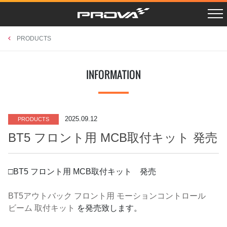
R SCHEDULE
LAYBACK VN5
Instagram
PROSHOPS
X Twitter
CROSSTREK GUF
PHOTO GAGRAGE
RETAILERS
CAMPAIGN
CROSSTREK GUE/D
CONTACT
PRODUCTS
LEVORG VNH
OUTBACK BT5
BRZ ZD8
INFORMATION
FORESTER SKE
XV GTE
FORESTER SK9
WRX STI VAB
WRX S4 VAG
LEVORG VMG/VM4
IMPREZA GJ/GP
BRZ/86 ZC/ZN
EXIGA YA
2025.09.12
PRODUCTS
FORESTER SH
LEGACY BL/BP
FORESTER SG
BT5 フロント用 MCB取付キット 発売
ACCESSORIES
UNIVERSAL
RETAILERS
□BT5 フロント用 MCB取付キット 発売
BT5アウトバック フロント用 モーションコントロール
ビーム 取付キット
を発売致します。