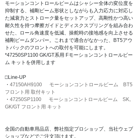
モーションコントロールビームはシャシー全体の変位度を
抑制する、補剛ビーム形状としながらも入力応力に対応し
た減衰力とストローク量をセットアップ、高剛性かつ高い
耐久性を持つ摩擦ガイドとディスクスプリングを組み合わ
せた、ロール角速度を低減、操舵時の接地感を向上させる
補剛ビームダンパー。これまで適合がなかった、BT5アウ
トバックのフロントへの取付を可能にします。
*47250SP1100 GK/GT系用 Fモーションコントロールビー
ム キットを併用します
□Line-UP
・
47150AH9100 モーションコントロールビーム BT5
フロント用 取付キット
・
47250SP1100 モーションコントロールビーム SK,
GK/GT フロント用 キット
全国の自動車用品店、弊社指定プロショップ、当社ウェブ
ショップなどでご注文頂けます。