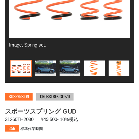
Image, Spring set.
GU 
SUSPENSION
CROSSTREK GUE/D
スポーツスプリング GUD
31260TH2090
¥49,500- 10%税込
3.5h-
標準作業時間