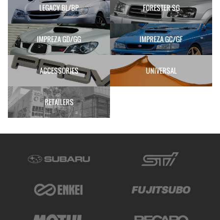
LEGACY BL/BP
FORESTER SG
IMPREZA GD/GG
IMPREZA GC/GF
ACCESSORIES
UNIVERSAL
RETAILERS