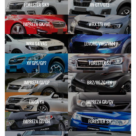
FORESTER SK9
XV GT7/GT3
IMPREZA GK/GT
WRX STI VAB
WRX S4 VAG
LEVORG VMG/VM4
XV GPE/GP7
FORESTER SJ
IMPREZA GJ/GP
BRZ/86 ZC/ZN
EXIGA YA
IMPREZA GR/GV
IMPREZA GE/GH
FORESTER SH