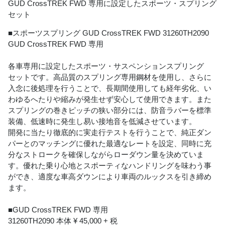
GUD CrossTREK FWD 専用に設定したスポーツ・スプリング
セット
■スポーツスプリング GUD CrossTREK FWD 31260TH2090
GUD CrossTREK FWD 専用
各車専用に設定したスポーツ・サスペンションスプリング
セットです。高品質のスプリング専用鋼材を使用し、さらに
入念に後処理を行うことで、長期間使用しても経年劣化、い
わゆるへたりや縮みが発生せず安心して使用できます。また
スプリングの巻きピッチの狭い部分には、防音ラバーを標準
装備、低速時に発生し易い接地音を低減させています。
開発に当たり徹底的に実走行テストを行うことで、純正ダン
パーとのマッチングに優れた最適なレートを設定、同時に充
分なストロークを確保しながらローダウン量を決めていま
す。優れた乗り心地とスポーティなハンドリングを味わう事
ができ、適度な車高ダウンにより車両のルックスを引き締め
ます。
■GUD CrossTREK FWD 専用
31260TH2090 本体 ¥ 45,000 + 税