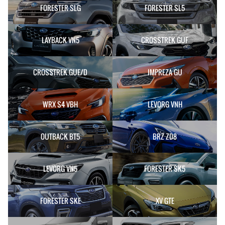
FORESTER SLG
FORESTER SL5
LAYBACK VN5
CROSSTREK GUF
CROSSTREK GUE/D
IMPREZA GU
WRX S4 VBH
LEVORG VNH
OUTBACK BT5
BRZ ZD8
LEVORG VN5
FORESTER SK5
FORESTER SKE
XV GTE